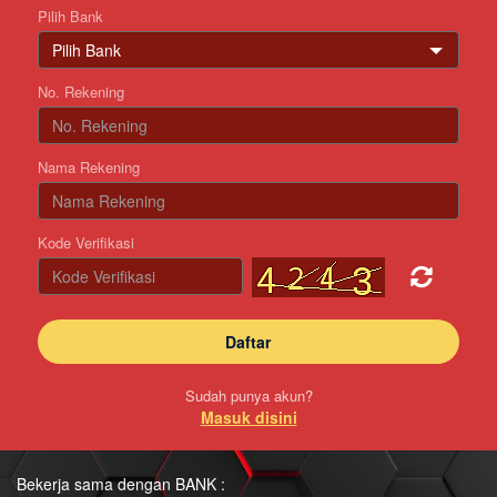
Pilih Bank
No. Rekening
Nama Rekening
Kode Verifikasi
Sudah punya akun?
Masuk disini
Bekerja sama dengan BANK :